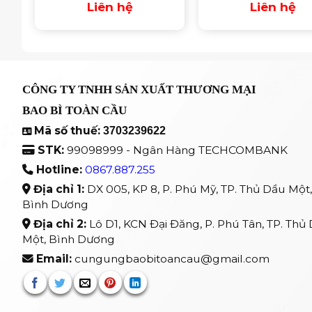
Liên hệ
Liên hệ
CÔNG TY TNHH SẢN XUẤT THƯƠNG MẠI
BAO BÌ TOÀN CẦU
Mã số thuế:
3703239622
STK:
99098999 - Ngân Hàng TECHCOMBANK
Hotline:
0867.887.255
Địa chỉ 1:
DX 005, KP 8, P. Phú Mỹ, TP. Thủ Dầu Một,
Bình Dương
Địa chỉ 2:
Lô D1, KCN Đại Đăng, P. Phú Tân, TP. Thủ
Một, Bình Dương
Email:
cungungbaobitoancau@gmail.com