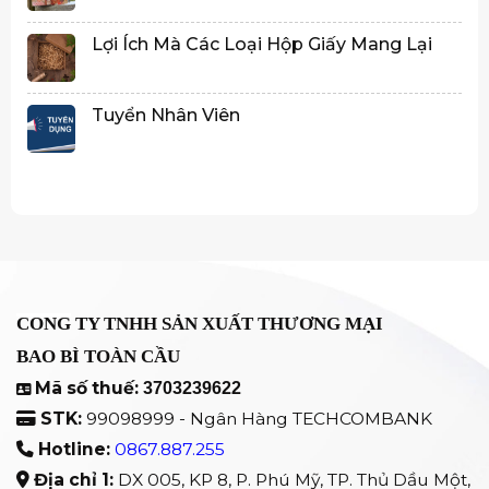
Lợi Ích Mà Các Loại Hộp Giấy Mang Lại
Tuyển Nhân Viên
CÔNG TY TNHH SẢN XUẤT THƯƠNG MẠI
BAO BÌ TOÀN CẦU
Mã số thuế:
3703239622
STK:
99098999 - Ngân Hàng TECHCOMBANK
Hotline:
0867.887.255
Địa chỉ 1:
DX 005, KP 8, P. Phú Mỹ, TP. Thủ Dầu Một,