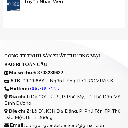
Tuyển Nhân Viên
CÔNG TY TNHH SẢN XUẤT THƯƠNG MẠI
BAO BÌ TOÀN CẦU
Mã số thuế:
3703239622
STK:
99098999 - Ngân Hàng TECHCOMBANK
Hotline:
0867.887.255
Địa chỉ 1:
DX 005, KP 8, P. Phú Mỹ, TP. Thủ Dầu Một,
Bình Dương
Địa chỉ 2:
Lô D1, KCN Đại Đăng, P. Phú Tân, TP. Thủ
Dầu Một, Bình Dương
Email:
cungungbaobitoancau@gmail.com