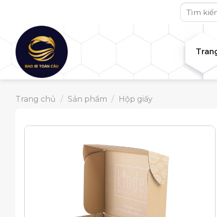
Skip
Tìm
to
kiếm:
content
Tran
Trang chủ
/
Sản phẩm
/
Hộp giấy