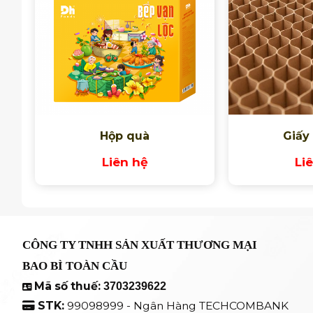
Hộp quà
Giấy
Liên hệ
Li
CÔNG TY TNHH SẢN XUẤT THƯƠNG MẠI
BAO BÌ TOÀN CẦU
Mã số thuế:
3703239622
STK:
99098999 - Ngân Hàng TECHCOMBANK