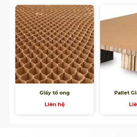
Giấy tổ ong
Pallet G
Liên hệ
Li