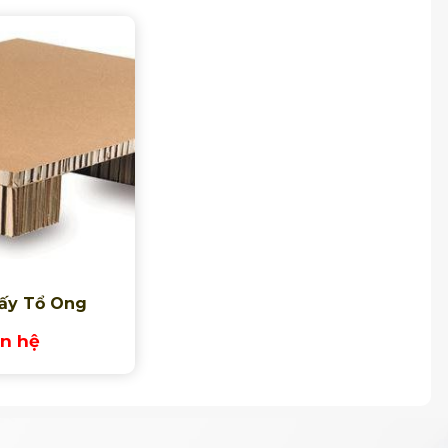
iấy Tổ Ong
ên hệ