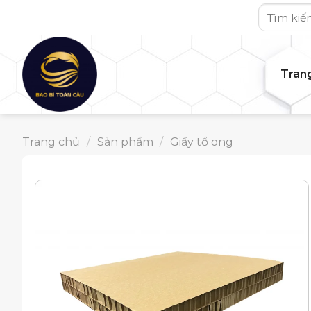
Skip
Tìm
to
kiếm:
content
Tran
Trang chủ
/
Sản phẩm
/
Giấy tổ ong