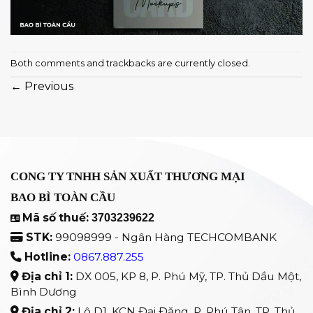
Both comments and trackbacks are currently closed.
←
Previous
CÔNG TY TNHH SẢN XUẤT THƯƠNG MẠI
BAO BÌ TOÀN CẦU
Mã số thuế:
3703239622
STK:
99098999 - Ngân Hàng TECHCOMBANK
Hotline:
0867.887.255
Địa chỉ 1:
DX 005, KP 8, P. Phú Mỹ, TP. Thủ Dầu Một,
Bình Dương
Địa chỉ 2:
Lô D1, KCN Đại Đăng, P. Phú Tân, TP. Thủ