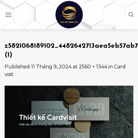
Skip
to
content
z5821068189102_4482642713aea5eb57ab
(1)
Published
11 Tháng 9, 2024
at
2560 × 1344
in
Card
visit