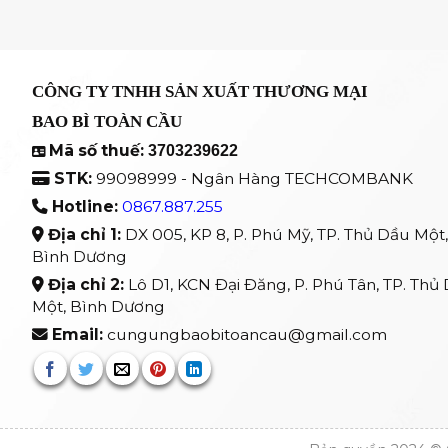
CÔNG TY TNHH SẢN XUẤT THƯƠNG MẠI
BAO BÌ TOÀN CẦU
Mã số thuế:
3703239622
STK:
99098999 - Ngân Hàng TECHCOMBANK
Hotline:
0867.887.255
Địa chỉ 1:
DX 005, KP 8, P. Phú Mỹ, TP. Thủ Dầu Một,
Bình Dương
Địa chỉ 2:
Lô D1, KCN Đại Đăng, P. Phú Tân, TP. Thủ
Một, Bình Dương
Email:
cungungbaobitoancau@gmail.com