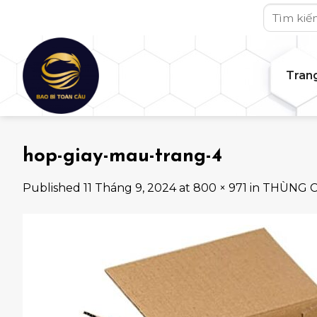
Skip
Tìm
to
kiếm:
content
Tran
hop-giay-mau-trang-4
Published
11 Tháng 9, 2024
at
800 × 971
in
THÙNG 