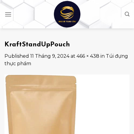
Skip
to
content
KraftStandUpPouch
Published
11 Tháng 9, 2024
at
466 × 438
in
Túi đựng
thực phẩm